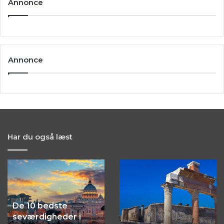
Annonce
Annonce
Har du også læst
De
Nye
10
områder
bedste
af
seværdigheder
Pompeji
De 10 bedste
i
opdaget
seværdigheder i
Rom,