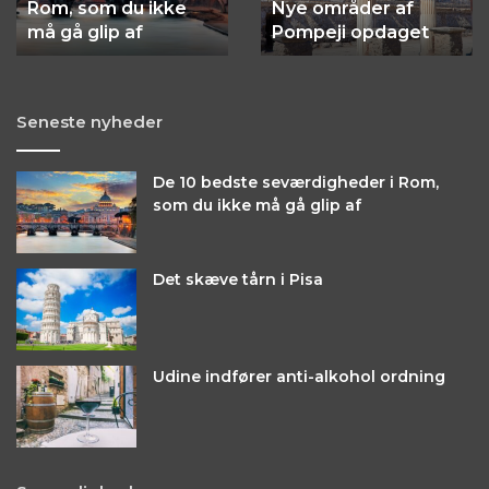
som
Rom, som du ikke
Nye områder af
du
må gå glip af
Pompeji opdaget
ikke
må
gå
Seneste nyheder
glip
af
De 10 bedste seværdigheder i Rom,
som du ikke må gå glip af
Det skæve tårn i Pisa
Udine indfører anti-alkohol ordning