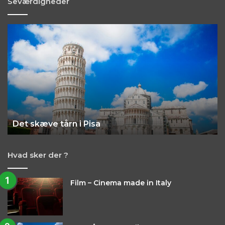
Seværdigheder
Det
O
skæve
It
tårn
fi
i
–
Pisa
Ci
Det skæve tårn i Pisa
Hvad sker der ?
Film – Cinema made in Italy