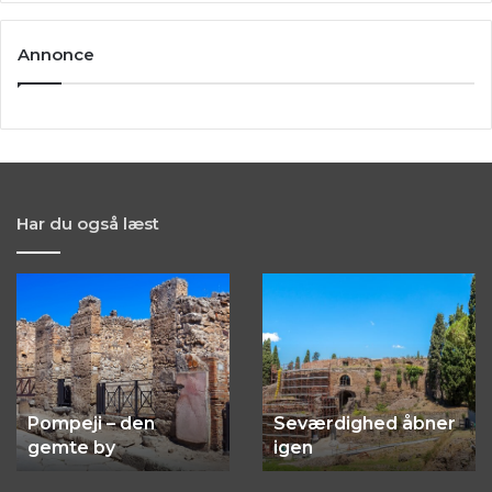
Annonce
Har du også læst
Seværdighed
La
åbner
Venaria
igen
Reale
–
det
La Venaria Reale
kongelige
Seværdighed åbner
sommerslot
det kongelige
igen
sommerslot