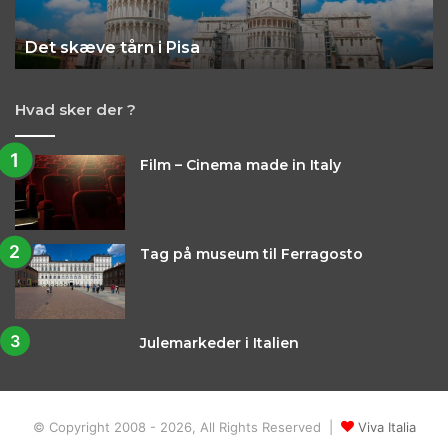
Hvis du føler dig eventyrlysten, kan du altid leje en cykel
Det skæve tårn i Pisa
og cykle rundt i Rom. Det er en rigtig god måde at opleve
byen på og samtidig få noget frisk luft.
Hvad sker der ?
Film – Cinema made in Italy
Tag på museum til Ferragosto
Julemarkeder i Italien
© Copyright 2008 - 2026, All Rights Reserved |
Viva Italia