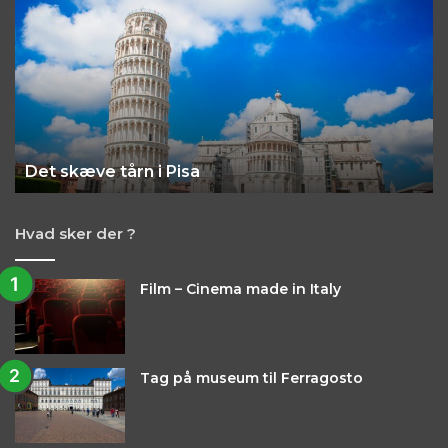
skæve
It
tårn
fi
i
–
Pisa
Ci
Det skæve tårn i Pisa
Hvad sker der ?
Film – Cinema made in Italy
Tag på museum til Ferragosto