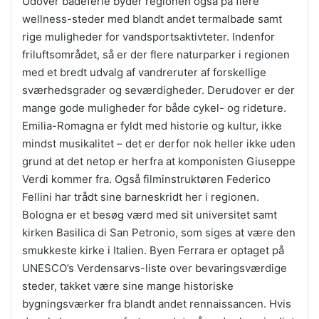
Udover badeferie byder regionen også på flere
wellness-steder med blandt andet termalbade samt
rige muligheder for vandsportsaktivteter. Indenfor
friluftsområdet, så er der flere naturparker i regionen
med et bredt udvalg af vandreruter af forskellige
sværhedsgrader og seværdigheder. Derudover er der
mange gode muligheder for både cykel- og rideture.
Emilia-Romagna er fyldt med historie og kultur, ikke
mindst musikalitet – det er derfor nok heller ikke uden
grund at det netop er herfra at komponisten Giuseppe
Verdi kommer fra. Også filminstruktøren Federico
Fellini har trådt sine barneskridt her i regionen.
Bologna er et besøg værd med sit universitet samt
kirken Basilica di San Petronio, som siges at være den
smukkeste kirke i Italien. Byen Ferrara er optaget på
UNESCO’s Verdensarvs-liste over bevaringsværdige
steder, takket være sine mange historiske
bygningsværker fra blandt andet rennaissancen. Hvis