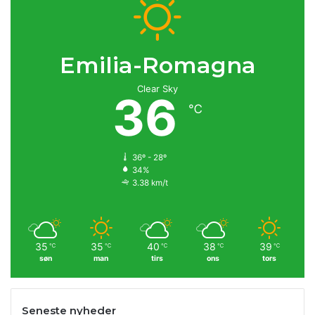
Emilia-Romagna
Clear Sky
36
℃
36º - 28º
34%
3.38 km/t
35
35
40
38
39
℃
℃
℃
℃
℃
søn
man
tirs
ons
tors
Seneste nyheder