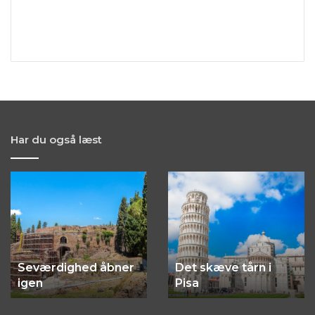
Har du også læst
Seværdighed
Det
åbner
skæve
igen
tårn
i
Pisa
Seværdighed åbner
Det skæve tårn i
igen
Pisa